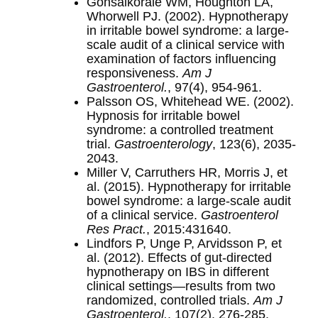
Gonsalkorale WM, Houghton LA,
Whorwell PJ. (2002). Hypnotherapy
in irritable bowel syndrome: a large-
scale audit of a clinical service with
examination of factors influencing
responsiveness.
Am J
Gastroenterol.
, 97(4), 954-961.
Palsson OS, Whitehead WE. (2002).
Hypnosis for irritable bowel
syndrome: a controlled treatment
trial.
Gastroenterology
, 123(6), 2035-
2043.
Miller V, Carruthers HR, Morris J, et
al. (2015). Hypnotherapy for irritable
bowel syndrome: a large-scale audit
of a clinical service.
Gastroenterol
Res Pract.
, 2015:431640.
Lindfors P, Unge P, Arvidsson P, et
al. (2012). Effects of gut-directed
hypnotherapy on IBS in different
clinical settings—results from two
randomized, controlled trials.
Am J
Gastroenterol.
, 107(2), 276-285.