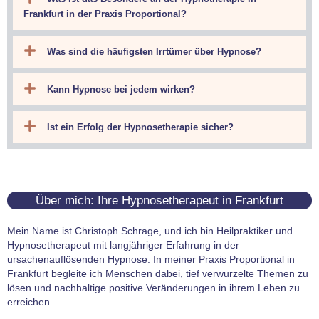
Frankfurt in der Praxis Proportional?
Was sind die häufigsten Irrtümer über Hypnose?
Kann Hypnose bei jedem wirken?
Ist ein Erfolg der Hypnosetherapie sicher?
Ich hatte jahrelang mit Angstzuständen und Panikattacken zu kämpfen 
Ich erhielt sehr kompetente, einfühlsame Hilfe von Herrn Schrage. D
Ich kann es absolut empfehlen. Der professionelle, einfühlsame und
Meine Erfahrung mit der Hypnosetherapie war rundum positiv. Zunäch
Seit vielen Jahren kämpfte ich mit Antriebslosigkeit und Depression
Vielen Dank für die großartige Unterstützung, und ich bin Herrn Schr
Kann ich demnach weiterempfehlen! Besten Dank!
Dank Herrn Schrage konnte ich die Auswirkungen von Stress neutralis
Meine Panik vor Wespen war diesen Sommer unerträglich geworden. 
Zum ersten Mal seit Jahren kann ich wieder Freude empfinden und d
Über mich: Ihre Hypnosetherapeut in Frankfurt
– Google-Nutzer „Frankfurter B.“
– Google-Nutzerin „Nina K.“
– Google-Nutzerin „Neus V.“
– Google-Nutzerin „Lisa L.“
– Google-Nutzer „Achim K.“
Mein Name ist Christoph Schrage, und ich bin Heilpraktiker und
Hypnosetherapeut mit langjähriger Erfahrung in der
ursachenauflösenden Hypnose. In meiner Praxis Proportional in
Frankfurt begleite ich Menschen dabei, tief verwurzelte Themen zu
lösen und nachhaltige positive Veränderungen in ihrem Leben zu
erreichen.